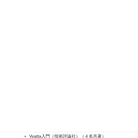
一般社団法人日本ユニファイド通信事業者協会
会長
一般社団法人IPネクスト育成協会
理事
電話事業者認証機構
会長
雑誌・著書等
雑誌
インターネットマガジン
v6ジャーナル
日経コミュニケーション（連載）
日経ネットワーク
ネットワークマガジン、等
著書
入門ギガビットイーサネット（技術評論社）（３名共
著）
Vyatta入門（技術評論社）（４名共著）