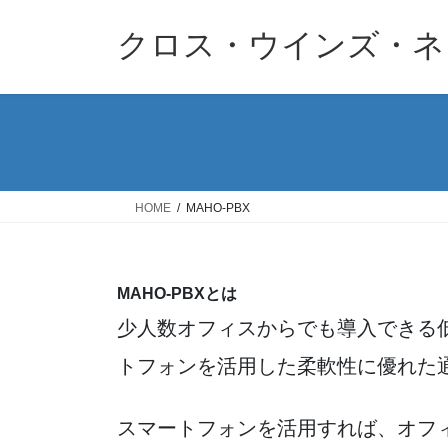
コ
ナ
ン
ビ
クロス・ウインズ・ネ
テ
ゲ
ン
ー
ツ
シ
へ
ョ
ス
ン
キ
に
ッ
移
HOME
MAHO‐PBX
プ
動
MAHO-PBXとは
少人数オフィスからでも導入できる
トフォンを活用した柔軟性に優れた
スマートフォンを活用すれば、オフ